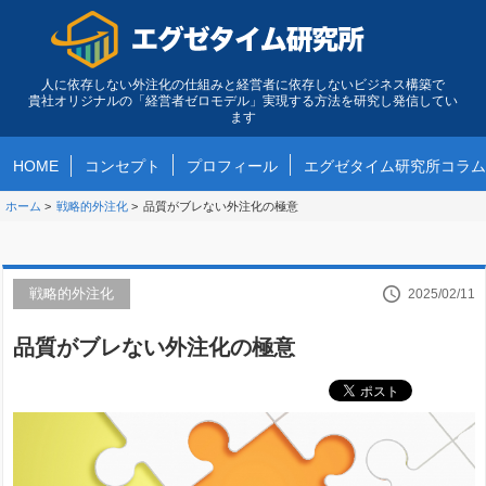
人に依存しない外注化の仕組みと経営者に依存しないビジネス構築で
貴社オリジナルの「経営者ゼロモデル」実現する方法を研究し発信してい
ます
HOME
コンセプト
プロフィール
エグゼタイム研究所コラム
ホーム
>
戦略的外注化
>
品質がブレない外注化の極意
戦略的外注化
2025/02/11
品質がブレない外注化の極意