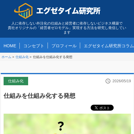
人に依存しない外注化の仕組みと経営者に依存しないビジネス構築で
貴社オリジナルの「経営者ゼロモデル」実現する方法を研究し発信してい
ます
HOME
コンセプト
プロフィール
エグゼタイム研究所コラム
ホーム
>
仕組み化
>
仕組みを仕組み化する発想
仕組み化
2026/05/19
仕組みを仕組み化する発想