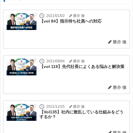
2021/01/02
勝亦 徹
【vol 84】指示待ち社員への対応
勝亦 徹
2021/09/04
勝亦 徹
【vol 119】先代社長によくある悩みと解決策
勝亦 徹
2021/12/25
勝亦 徹
【Vol135】社内に散乱している仕組みをどう
するか？
勝亦 徹