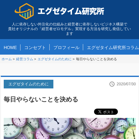
人に依存しない外注化の仕組みと経営者に依存しないビジネス構築で
貴社オリジナルの「経営者ゼロモデル」実現する方法を研究し発信してい
ます
HOME
コンセプト
プロフィール
エグゼタイム研究所コラム
ホーム
>
経営コラム
>
エグゼタイムのために
>
毎日やらないことを決める
エグゼタイムのために
2020/07/30
毎日やらないことを決める