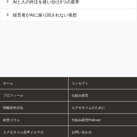
AIと人の外注を使い分け3つの基準
経営者がAIに振り回されない発想
ホーム
コンセプト
プロフィール
仕組み経営
戦略的外注化
エグゼタイムのために
経営コラム
仕組み経営Podcast
エグゼタイム音声メルマガ
お問い合わせ