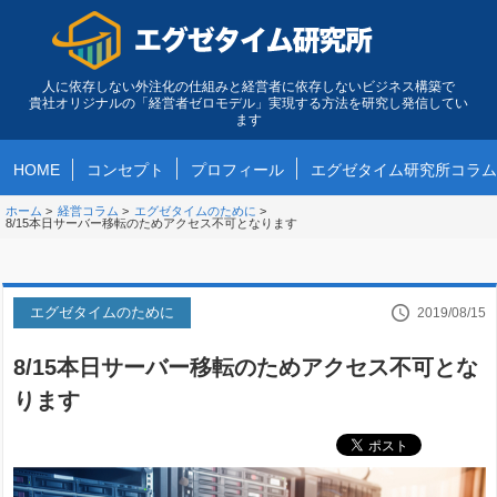
人に依存しない外注化の仕組みと経営者に依存しないビジネス構築で
貴社オリジナルの「経営者ゼロモデル」実現する方法を研究し発信してい
ます
HOME
コンセプト
プロフィール
エグゼタイム研究所コラム
ホーム
>
経営コラム
>
エグゼタイムのために
>
8/15本日サーバー移転のためアクセス不可となります
エグゼタイムのために
2019/08/15
8/15本日サーバー移転のためアクセス不可とな
ります