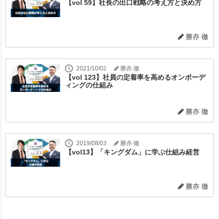
【vol 59】社長の出口戦略の考え方と決め方
勝亦 徹
2021/10/02
勝亦 徹
【vol 123】社員の定着率を高めるオンボーデ
ィングの仕組み
勝亦 徹
2019/08/03
勝亦 徹
【vol13】「キングダム」に学ぶ仕組み経営
勝亦 徹