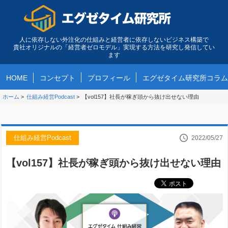
人に依存しない外注化の仕組みと経営者に依存しないビジネス構築で
貴社オリジナルの「経営者ゼロモデル」実現する方法を研究し発信してい
ます
HOME
コンセプト
プロフィール
エグゼタイム研究所コラム
ホーム
>
仕組み経営Podcast
>
【vol157】社長が稼ぎ頭から抜け出せない理由
仕組み経営Podcast
2022/05/27
【vol157】社長が稼ぎ頭から抜け出せない理由