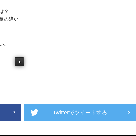
は？
長の違い
い。
Twitterでツイートする