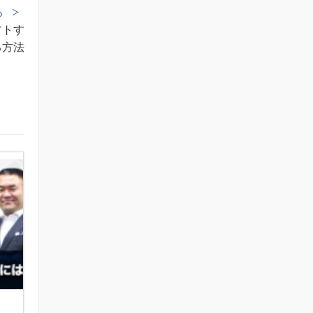
る
フトす
る方法