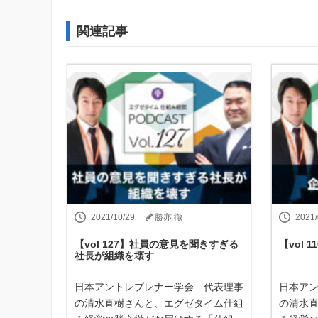
関連記事
2021/10/29
勝亦 徹
2021/
【vol 127】社員の意見を聞きすぎる
【vol
社長が組織を壊す
日本アントレプレナー学会 代表理事
日本ア
の清水直樹さんと、エグゼタイム仕組
の清水