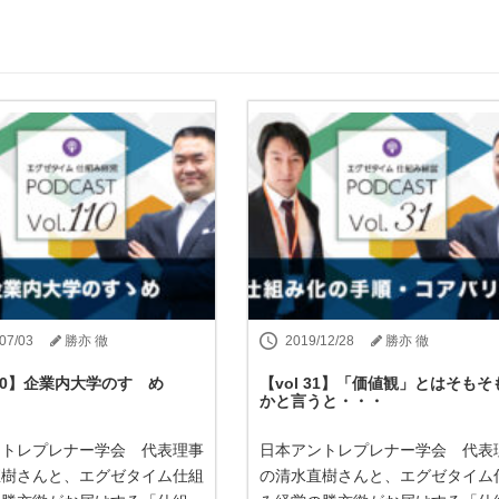
07/03
勝亦 徹
2019/12/28
勝亦 徹
 110】企業内大学のすゝめ
【vol 31】「価値観」とはそもそ
かと言うと・・・
ントレプレナー学会 代表理事
日本アントレプレナー学会 代表
直樹さんと、エグゼタイム仕組
の清水直樹さんと、エグゼタイム