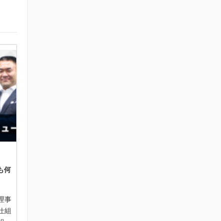
も何
理事
仕組