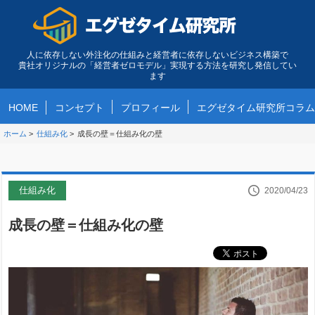
人に依存しない外注化の仕組みと経営者に依存しないビジネス構築で
貴社オリジナルの「経営者ゼロモデル」実現する方法を研究し発信してい
ます
HOME
コンセプト
プロフィール
エグゼタイム研究所コラム
ホーム
>
仕組み化
>
成長の壁＝仕組み化の壁
仕組み化
2020/04/23
成長の壁＝仕組み化の壁