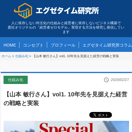
人に依存しない外注化の仕組みと経営者に依存しないビジネス構築で
貴社オリジナルの「経営者ゼロモデル」実現する方法を研究し発信してい
ます
HOME
コンセプト
プロフィール
エグゼタイム研究所コラム
ホーム
>
仕組み化
>
【山本 敏行さん】vol1. 10年先を見据えた経営の戦略と実装
仕組み化
2020/02/27
【山本 敏行さん】vol1. 10年先を見据えた経営
の戦略と実装