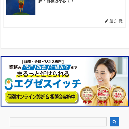
夢・目標は小さく！
勝亦 徹
