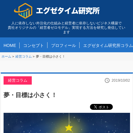
人に依存しない外注化の仕組みと経営者に依存しないビジネス構築で
貴社オリジナルの「経営者ゼロモデル」実現する方法を研究し発信してい
ます
HOME
コンセプト
プロフィール
エグゼタイム研究所コラム
ホーム
>
経営コラム
>
夢・目標は小さく！
経営コラム
2019/10/02
夢・目標は小さく！