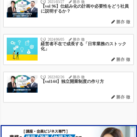
2021/03/27
勝亦 徹
【vol 96】仕組み化の計画や必要性をどう社員
に説明するか？
勝亦 徹
2024/06/05
勝亦 徹
経営者不在で成長する「日常業務のストック
化」
勝亦 徹
2022/02/26
勝亦 徹
【vol144】独立開業制度の作り方
勝亦 徹