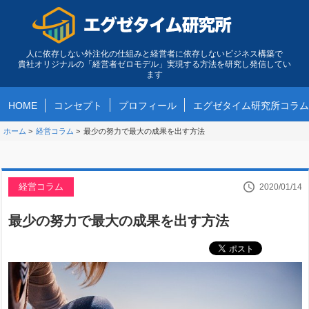
人に依存しない外注化の仕組みと経営者に依存しないビジネス構築で
貴社オリジナルの「経営者ゼロモデル」実現する方法を研究し発信してい
ます
HOME
コンセプト
プロフィール
エグゼタイム研究所コラム
ホーム
>
経営コラム
>
最少の努力で最大の成果を出す方法
経営コラム
2020/01/14
最少の努力で最大の成果を出す方法