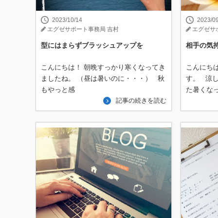
2023/10/14
2023/0
エグゼサポート事務局 吉村
エグゼサ
型にはまらずブラッシュアップを
相手の気
こんにちは！ 朝晩すっかり寒くなってき
こんにち
ましたね。 （昼は暑いのに・・・） 秋
す。 涼
もやっと感
た暑くな
記事の続きを読む