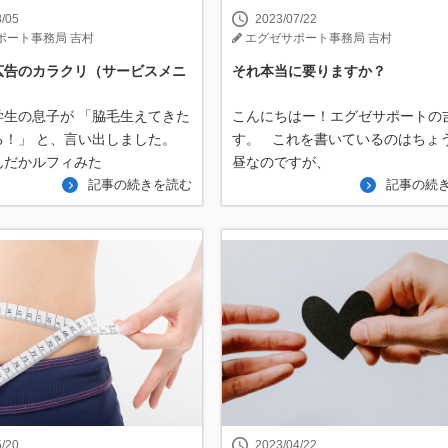
8/05
2023/07/22
ポート事務局 吉村
エグゼサポート事務局 吉村
広告のカラクリ（サービスメニ
それ本当に要りますか？
学生の息子が 「脇毛生えてきた
こんにちはー！エグゼサポートの
る！」 と、言い出しました。
す。 これを書いているのはちょ
んだかルフィみた
昼なのですが、
記事の続きを読む
記事の続
5/20
2023/04/22