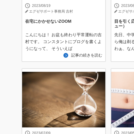
2023/08/19
2023/0
エグゼサポート事務局 吉村
エグゼサ
在宅にかかせないZOOM
目を引く
ュー）
こんにちは！ お盆も終わり平常運転の吉
先日、中
村です。 コンスタントにブログを書くよ
ら俺は剃
うになって、 そういえば
わぁ、な
記事の続きを読む
2023/07/09
2023/0