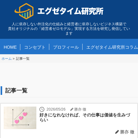
人に依存しない外注化の仕組みと経営者に依存しないビジネス構築で
貴社オリジナルの「経営者ゼロモデル」実現する方法を研究し発信してい
ます
HOME
コンセプト
プロフィール
エグゼタイム研究所コラム
ホーム
>
記事一覧
記事一覧
2026/05/26
勝亦 徹
好きになれなければ、その仕事は価値を生みづ
らい
勝亦 徹