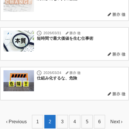
勝亦 徹
2026/03/31
勝亦 徹
短時間で最大価値を生む仕事術
勝亦 徹
2026/03/24
勝亦 徹
仕組み化するな、危険
勝亦 徹
‹ Previous
1
2
3
4
5
6
Next ›