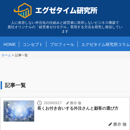
人に依存しない外注化の仕組みと経営者に依存しないビジネス構築で
貴社オリジナルの「経営者ゼロモデル」実現する方法を研究し発信してい
ます
HOME
コンセプト
プロフィール
エグゼタイム研究所コラム
ホーム
>
記事一覧
記事一覧
2026/03/17
勝亦 徹
長くお付き合いする外注さんと顧客の選び方
勝亦 徹