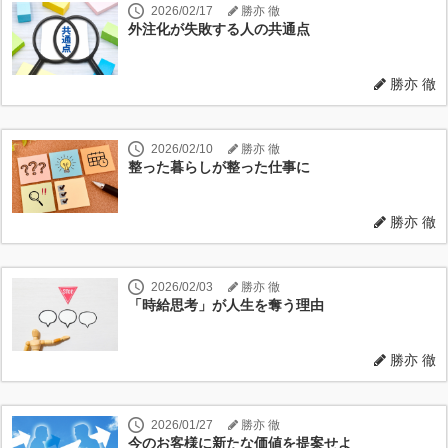
2026/02/17
勝亦 徹
外注化が失敗する人の共通点
勝亦 徹
2026/02/10
勝亦 徹
整った暮らしが整った仕事に
勝亦 徹
2026/02/03
勝亦 徹
「時給思考」が人生を奪う理由
勝亦 徹
2026/01/27
勝亦 徹
今のお客様に新たな価値を提案せよ