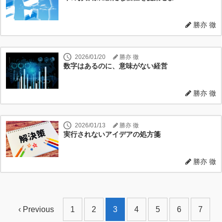
勝亦 徹
2026/01/20
勝亦 徹
数字はあるのに、意味がない経営
勝亦 徹
2026/01/13
勝亦 徹
実行されないアイデアの処方箋
勝亦 徹
‹ Previous
1
2
3
4
5
6
7