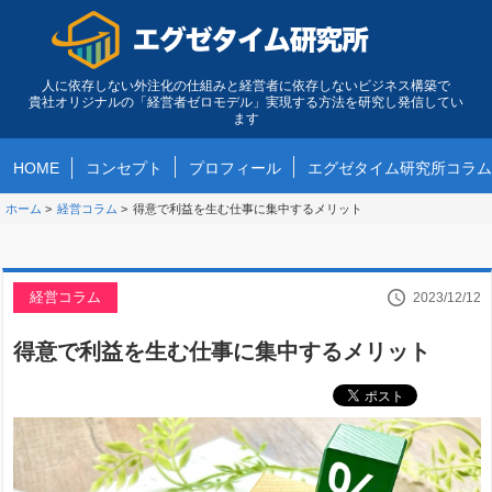
人に依存しない外注化の仕組みと経営者に依存しないビジネス構築で
貴社オリジナルの「経営者ゼロモデル」実現する方法を研究し発信してい
ます
HOME
コンセプト
プロフィール
エグゼタイム研究所コラム
ホーム
>
経営コラム
>
得意で利益を生む仕事に集中するメリット
経営コラム
2023/12/12
得意で利益を生む仕事に集中するメリット